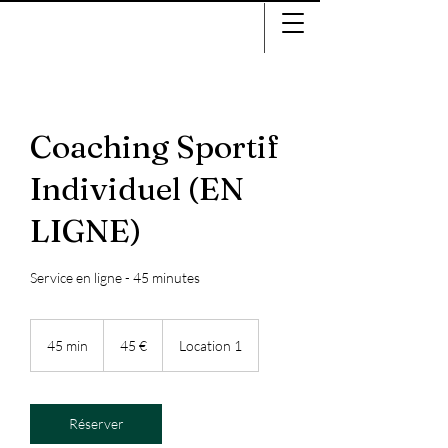
Coaching Sportif
Individuel (EN
LIGNE)
Service en ligne - 45 minutes
45
euros
45 min
4
45 €
Location 1
5
m
i
n
Réserver